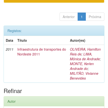
Anterior
1
Próxima
Registos:
Data
Título
Autor(es)
2011
Infraestrutura de transportes do
OLIVEIRA, Hamilton
Nordeste 2011
Reis de
;
LIMA,
Mônica de Andrade
;
MONTE, Kerlen
Andrade do
;
MILITÃO, Vivianne
Benevides
Refinar
Autor