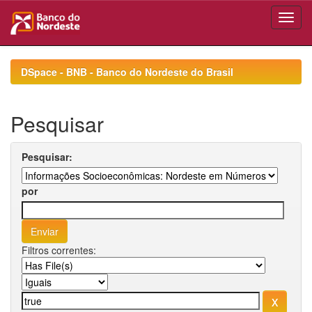
Skip
navigation
DSpace - BNB - Banco do Nordeste do Brasil
Pesquisar
Pesquisar:
por
Filtros correntes: