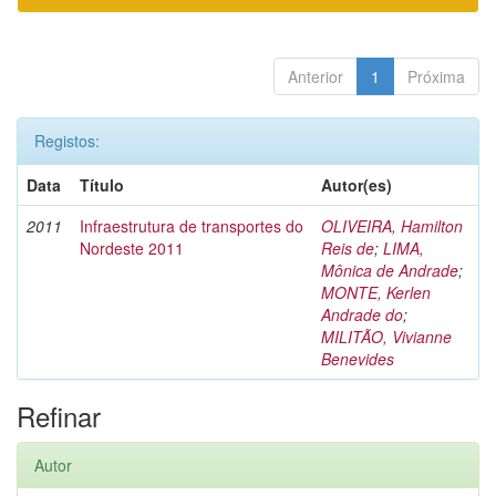
Anterior
1
Próxima
Registos:
Data
Título
Autor(es)
2011
Infraestrutura de transportes do
OLIVEIRA, Hamilton
Nordeste 2011
Reis de
;
LIMA,
Mônica de Andrade
;
MONTE, Kerlen
Andrade do
;
MILITÃO, Vivianne
Benevides
Refinar
Autor