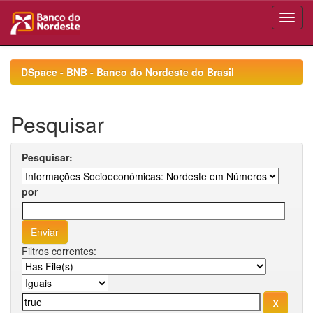
Skip
navigation
DSpace - BNB - Banco do Nordeste do Brasil
Pesquisar
Pesquisar:
por
Filtros correntes: