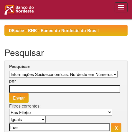
Skip
navigation
DSpace - BNB - Banco do Nordeste do Brasil
Pesquisar
Pesquisar:
por
Filtros correntes: