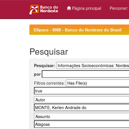
Página principal
Percorrer
Skip
navigation
DSpace - BNB - Banco do Nordeste do Brasil
Pesquisar
Pesquisar:
por
Filtros correntes: