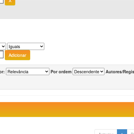
or:
Por ordem
Autores/Regi