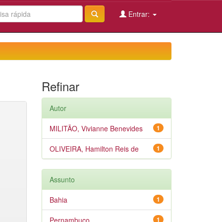
Entrar:
Refinar
Autor
MILITÃO, Vivianne Benevides
1
OLIVEIRA, Hamilton Reis de
1
Assunto
Bahia
1
Pernambuco
1