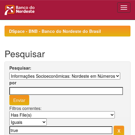
Skip
navigation
DSpace - BNB - Banco do Nordeste do Brasil
Pesquisar
Pesquisar:
por
Filtros correntes: