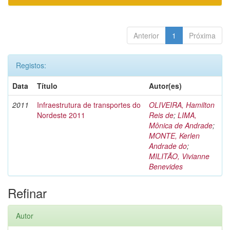
Anterior
1
Próxima
Registos:
Data
Título
Autor(es)
2011
Infraestrutura de transportes do
OLIVEIRA, Hamilton
Nordeste 2011
Reis de
;
LIMA,
Mônica de Andrade
;
MONTE, Kerlen
Andrade do
;
MILITÃO, Vivianne
Benevides
Refinar
Autor