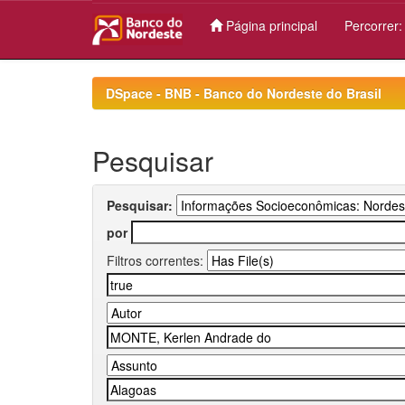
Página principal
Percorrer
Skip
navigation
DSpace - BNB - Banco do Nordeste do Brasil
Pesquisar
Pesquisar:
por
Filtros correntes: