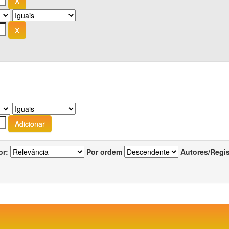
or:
Por ordem
Autores/Regi