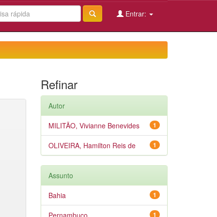
Entrar:
Refinar
Autor
MILITÃO, Vivianne Benevides
1
OLIVEIRA, Hamilton Reis de
1
Assunto
Bahia
1
Pernambuco
1