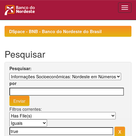
Skip
navigation
DSpace - BNB - Banco do Nordeste do Brasil
Pesquisar
Pesquisar:
por
Filtros correntes: