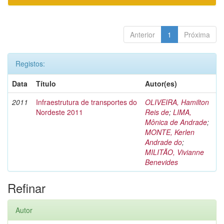
Anterior
1
Próxima
Registos:
Data
Título
Autor(es)
2011
Infraestrutura de transportes do
OLIVEIRA, Hamilton
Nordeste 2011
Reis de
;
LIMA,
Mônica de Andrade
;
MONTE, Kerlen
Andrade do
;
MILITÃO, Vivianne
Benevides
Refinar
Autor