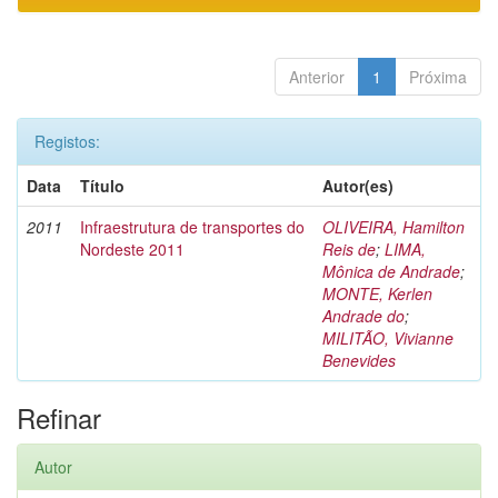
Anterior
1
Próxima
Registos:
Data
Título
Autor(es)
2011
Infraestrutura de transportes do
OLIVEIRA, Hamilton
Nordeste 2011
Reis de
;
LIMA,
Mônica de Andrade
;
MONTE, Kerlen
Andrade do
;
MILITÃO, Vivianne
Benevides
Refinar
Autor