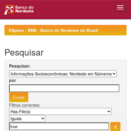
Skip
navigation
DSpace - BNB - Banco do Nordeste do Brasil
Pesquisar
Pesquisar:
por
Filtros correntes: