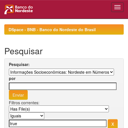
Skip
navigation
DSpace - BNB - Banco do Nordeste do Brasil
Pesquisar
Pesquisar:
por
Filtros correntes: