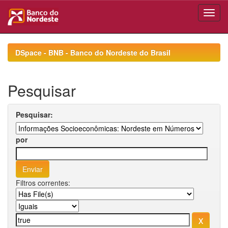
Skip
navigation
DSpace - BNB - Banco do Nordeste do Brasil
Pesquisar
Pesquisar:
por
Filtros correntes: