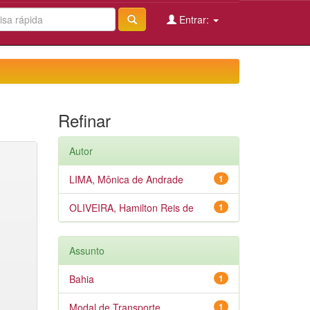
Entrar:
Refinar
Autor
LIMA, Mônica de Andrade
1
OLIVEIRA, Hamilton Reis de
1
Assunto
Bahia
1
Modal de Transporte
1