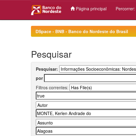
Página principal
Percorrer
Skip
navigation
DSpace - BNB - Banco do Nordeste do Brasil
Pesquisar
Pesquisar:
por
Filtros correntes: