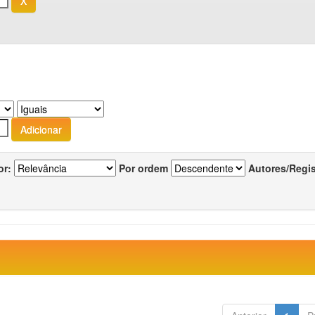
or:
Por ordem
Autores/Regi