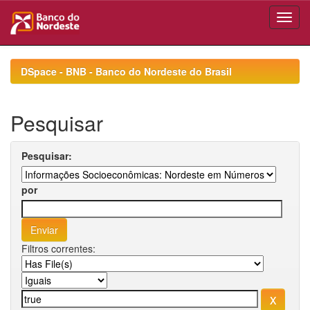
Skip
navigation
DSpace - BNB - Banco do Nordeste do Brasil
Pesquisar
Pesquisar:
por
Filtros correntes: