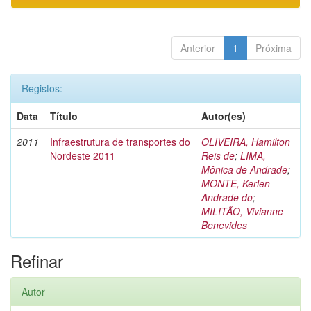
Anterior
1
Próxima
Registos:
Data
Título
Autor(es)
2011
Infraestrutura de transportes do
OLIVEIRA, Hamilton
Nordeste 2011
Reis de
;
LIMA,
Mônica de Andrade
;
MONTE, Kerlen
Andrade do
;
MILITÃO, Vivianne
Benevides
Refinar
Autor