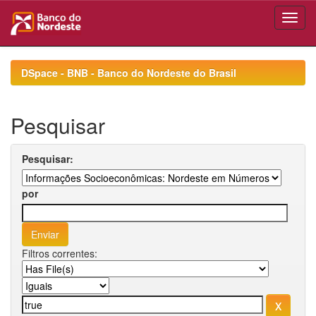
Skip
navigation
DSpace - BNB - Banco do Nordeste do Brasil
Pesquisar
Pesquisar:
por
Filtros correntes: