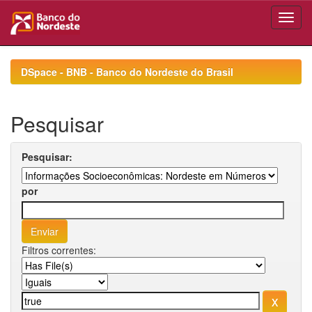
Skip
navigation
DSpace - BNB - Banco do Nordeste do Brasil
Pesquisar
Pesquisar:
por
Filtros correntes: