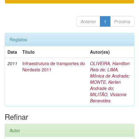
Anterior
1
Próxima
Registos:
Data
Título
Autor(es)
2011
Infraestrutura de transportes do
OLIVEIRA, Hamilton
Nordeste 2011
Reis de
;
LIMA,
Mônica de Andrade
;
MONTE, Kerlen
Andrade do
;
MILITÃO, Vivianne
Benevides
Refinar
Autor