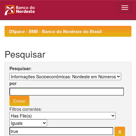
Skip
navigation
DSpace - BNB - Banco do Nordeste do Brasil
Pesquisar
Pesquisar:
por
Filtros correntes: