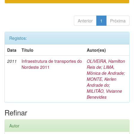
Anterior
1
Próxima
Registos:
Data
Título
Autor(es)
2011
Infraestrutura de transportes do
OLIVEIRA, Hamilton
Nordeste 2011
Reis de
;
LIMA,
Mônica de Andrade
;
MONTE, Kerlen
Andrade do
;
MILITÃO, Vivianne
Benevides
Refinar
Autor