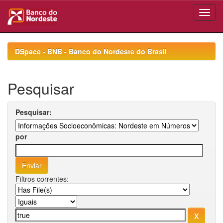
Skip
navigation
DSpace - BNB - Banco do Nordeste do Brasil
Pesquisar
Pesquisar:
por
Filtros correntes: