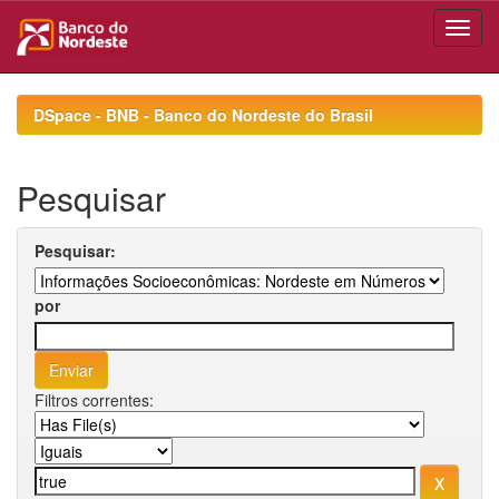
Skip
navigation
DSpace - BNB - Banco do Nordeste do Brasil
Pesquisar
Pesquisar:
por
Filtros correntes: