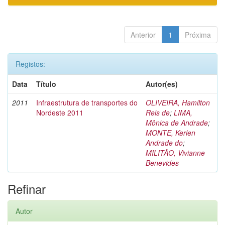
Anterior
1
Próxima
Registos:
Data
Título
Autor(es)
2011
Infraestrutura de transportes do
OLIVEIRA, Hamilton
Nordeste 2011
Reis de
;
LIMA,
Mônica de Andrade
;
MONTE, Kerlen
Andrade do
;
MILITÃO, Vivianne
Benevides
Refinar
Autor