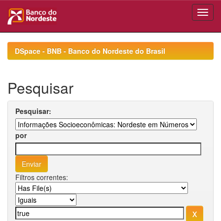
Skip
navigation
DSpace - BNB - Banco do Nordeste do Brasil
Pesquisar
Pesquisar:
por
Filtros correntes: