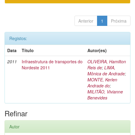
Anterior
1
Próxima
Registos:
Data
Título
Autor(es)
2011
Infraestrutura de transportes do
OLIVEIRA, Hamilton
Nordeste 2011
Reis de
;
LIMA,
Mônica de Andrade
;
MONTE, Kerlen
Andrade do
;
MILITÃO, Vivianne
Benevides
Refinar
Autor