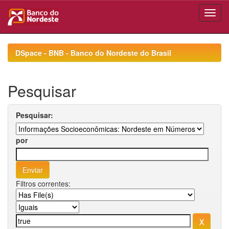
Skip
navigation
DSpace - BNB - Banco do Nordeste do Brasil
Pesquisar
Pesquisar:
por
Filtros correntes: