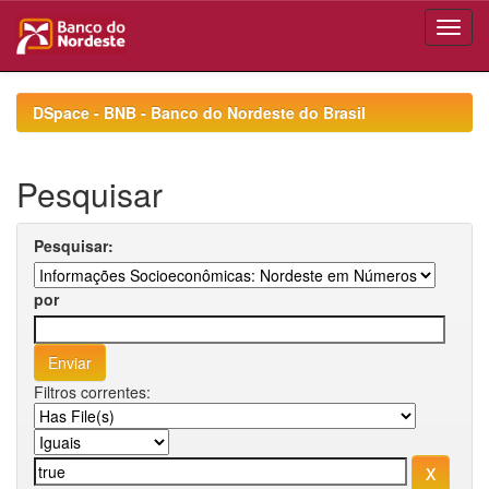
Skip
navigation
DSpace - BNB - Banco do Nordeste do Brasil
Pesquisar
Pesquisar:
por
Filtros correntes: