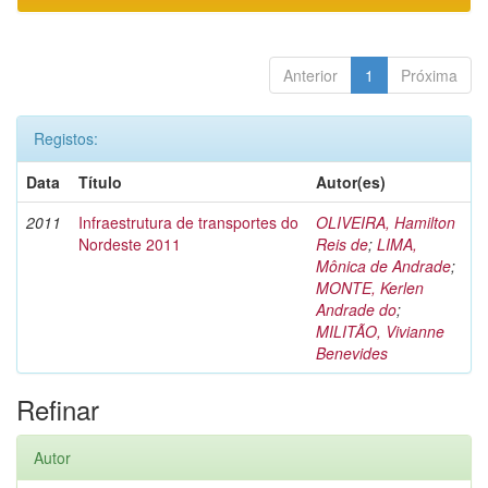
Anterior
1
Próxima
Registos:
Data
Título
Autor(es)
2011
Infraestrutura de transportes do
OLIVEIRA, Hamilton
Nordeste 2011
Reis de
;
LIMA,
Mônica de Andrade
;
MONTE, Kerlen
Andrade do
;
MILITÃO, Vivianne
Benevides
Refinar
Autor