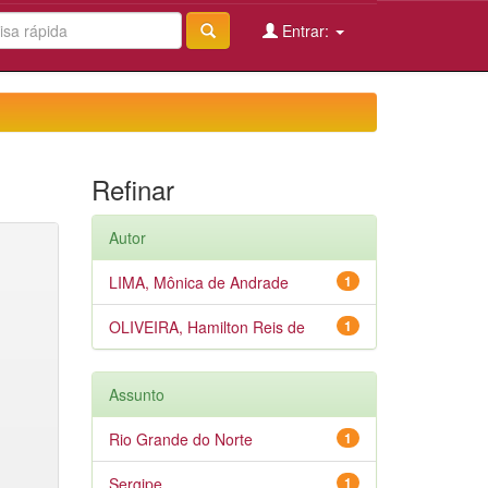
Entrar:
Refinar
Autor
LIMA, Mônica de Andrade
1
OLIVEIRA, Hamilton Reis de
1
Assunto
Rio Grande do Norte
1
Sergipe
1