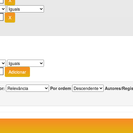
or:
Por ordem
Autores/Regi