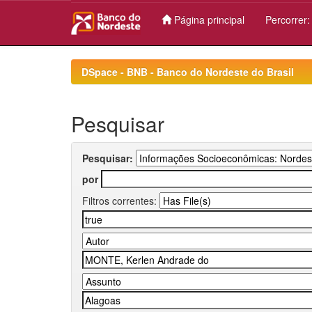
Página principal
Percorrer
Skip
navigation
DSpace - BNB - Banco do Nordeste do Brasil
Pesquisar
Pesquisar:
por
Filtros correntes: