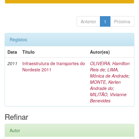
Anterior
1
Próxima
Registos:
Data
Título
Autor(es)
2011
Infraestrutura de transportes do
OLIVEIRA, Hamilton
Nordeste 2011
Reis de
;
LIMA,
Mônica de Andrade
;
MONTE, Kerlen
Andrade do
;
MILITÃO, Vivianne
Benevides
Refinar
Autor