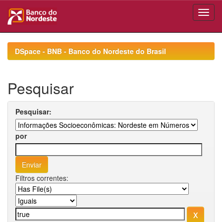
Skip
navigation
DSpace - BNB - Banco do Nordeste do Brasil
Pesquisar
Pesquisar:
por
Filtros correntes: