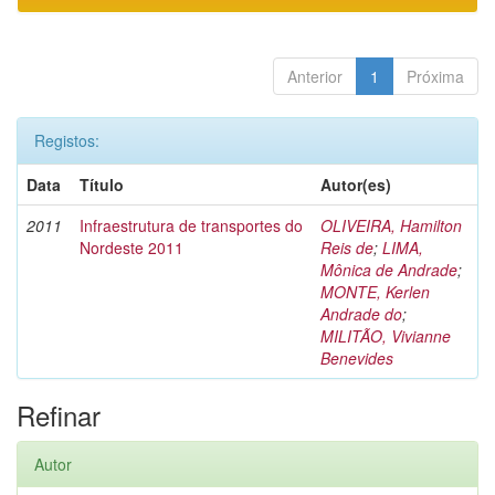
Anterior
1
Próxima
Registos:
Data
Título
Autor(es)
2011
Infraestrutura de transportes do
OLIVEIRA, Hamilton
Nordeste 2011
Reis de
;
LIMA,
Mônica de Andrade
;
MONTE, Kerlen
Andrade do
;
MILITÃO, Vivianne
Benevides
Refinar
Autor