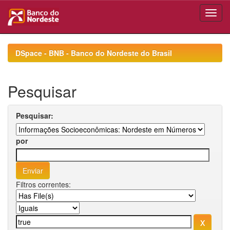
Skip
navigation
DSpace - BNB - Banco do Nordeste do Brasil
Pesquisar
Pesquisar:
por
Filtros correntes: