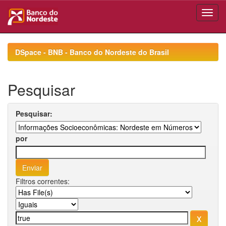
Skip
navigation
DSpace - BNB - Banco do Nordeste do Brasil
Pesquisar
Pesquisar:
por
Filtros correntes: