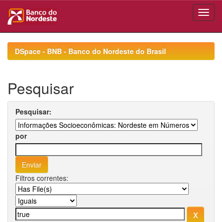
Skip
navigation
DSpace - BNB - Banco do Nordeste do Brasil
Pesquisar
Pesquisar:
por
Filtros correntes: