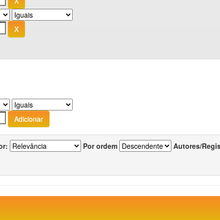
or:
Por ordem
Autores/Regi