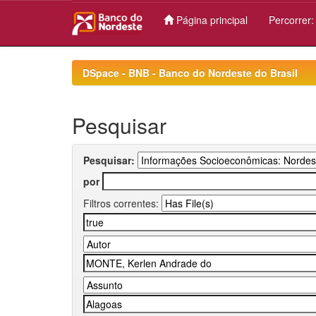
Página principal
Percorrer
Skip
navigation
DSpace - BNB - Banco do Nordeste do Brasil
Pesquisar
Pesquisar:
por
Filtros correntes: