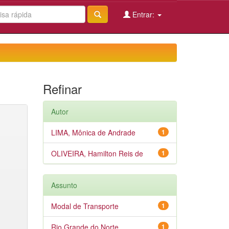
Entrar:
Refinar
Autor
LIMA, Mônica de Andrade
1
OLIVEIRA, Hamilton Reis de
1
Assunto
Modal de Transporte
1
Rio Grande do Norte
1