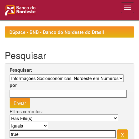
Skip
navigation
DSpace - BNB - Banco do Nordeste do Brasil
Pesquisar
Pesquisar:
por
Filtros correntes: