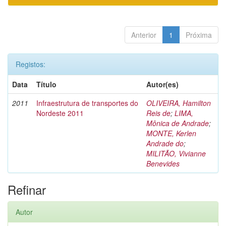
Anterior
1
Próxima
Registos:
Data
Título
Autor(es)
2011
Infraestrutura de transportes do
OLIVEIRA, Hamilton
Nordeste 2011
Reis de
;
LIMA,
Mônica de Andrade
;
MONTE, Kerlen
Andrade do
;
MILITÃO, Vivianne
Benevides
Refinar
Autor