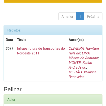
Anterior
1
Próxima
Registos:
Data
Título
Autor(es)
2011
Infraestrutura de transportes do
OLIVEIRA, Hamilton
Nordeste 2011
Reis de
;
LIMA,
Mônica de Andrade
;
MONTE, Kerlen
Andrade do
;
MILITÃO, Vivianne
Benevides
Refinar
Autor