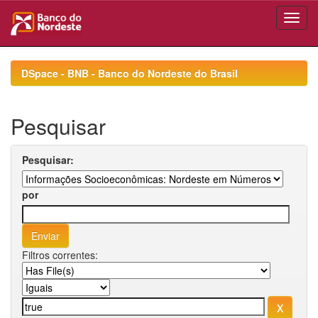
Skip
navigation
DSpace - BNB - Banco do Nordeste do Brasil
Pesquisar
Pesquisar:
por
Filtros correntes: