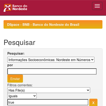
Skip
navigation
DSpace - BNB - Banco do Nordeste do Brasil
Pesquisar
Pesquisar:
por
Filtros correntes: