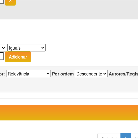
or:
Por ordem
Autores/Regi