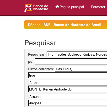
Página principal
Percorrer
Skip
navigation
DSpace - BNB - Banco do Nordeste do Brasil
Pesquisar
Pesquisar:
por
Filtros correntes: