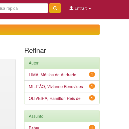
Entrar:
Refinar
Autor
LIMA, Mônica de Andrade
1
MILITÃO, Vivianne Benevides
1
OLIVEIRA, Hamilton Reis de
1
Assunto
Bahia
1