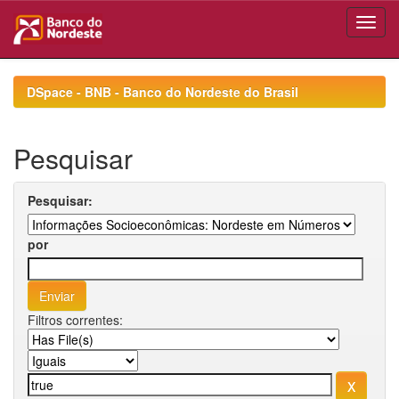
Skip
navigation
DSpace - BNB - Banco do Nordeste do Brasil
Pesquisar
Pesquisar:
por
Filtros correntes: