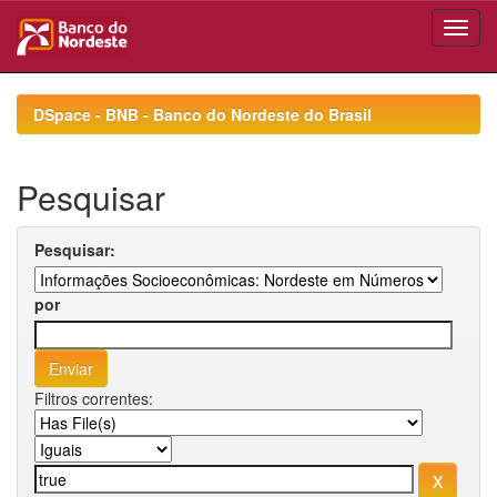
Skip
navigation
DSpace - BNB - Banco do Nordeste do Brasil
Pesquisar
Pesquisar:
por
Filtros correntes: