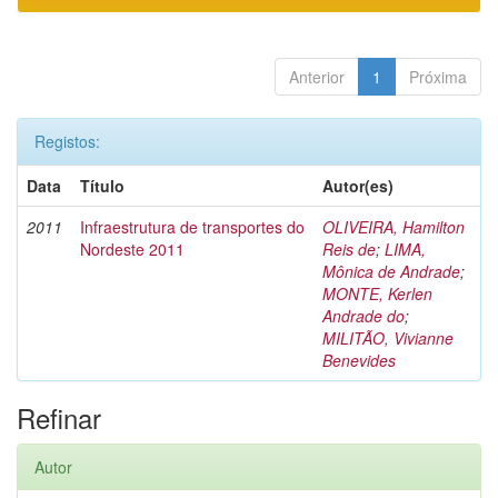
Anterior
1
Próxima
Registos:
Data
Título
Autor(es)
2011
Infraestrutura de transportes do
OLIVEIRA, Hamilton
Nordeste 2011
Reis de
;
LIMA,
Mônica de Andrade
;
MONTE, Kerlen
Andrade do
;
MILITÃO, Vivianne
Benevides
Refinar
Autor