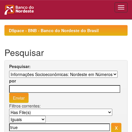
Skip
navigation
DSpace - BNB - Banco do Nordeste do Brasil
Pesquisar
Pesquisar:
por
Filtros correntes: