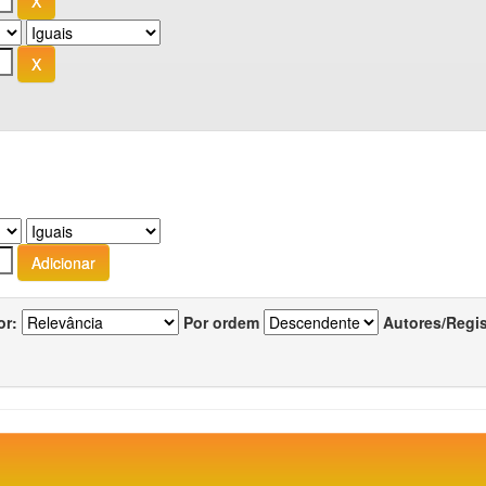
or:
Por ordem
Autores/Regi