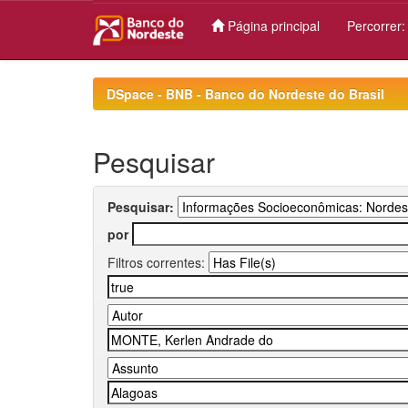
Página principal
Percorrer
Skip
navigation
DSpace - BNB - Banco do Nordeste do Brasil
Pesquisar
Pesquisar:
por
Filtros correntes: