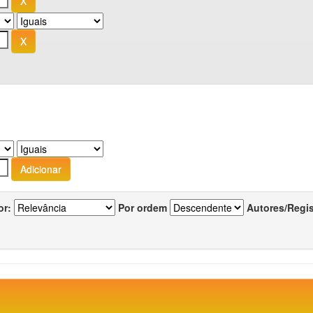
or:
Por ordem
Autores/Regi