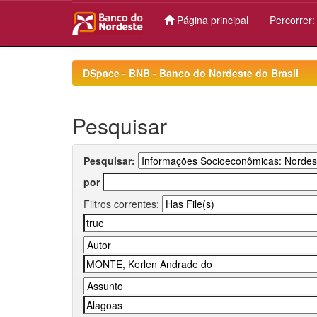
Página principal
Percorrer
Skip
navigation
DSpace - BNB - Banco do Nordeste do Brasil
Pesquisar
Pesquisar:
por
Filtros correntes: