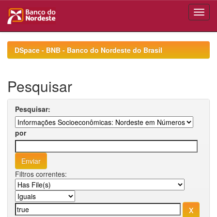
Skip
navigation
DSpace - BNB - Banco do Nordeste do Brasil
Pesquisar
Pesquisar:
por
Filtros correntes: