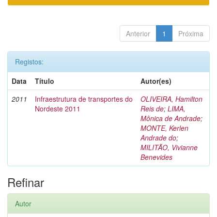
Anterior
1
Próxima
Registos:
Data
Título
Autor(es)
2011
Infraestrutura de transportes do
OLIVEIRA, Hamilton
Nordeste 2011
Reis de
;
LIMA,
Mônica de Andrade
;
MONTE, Kerlen
Andrade do
;
MILITÃO, Vivianne
Benevides
Refinar
Autor