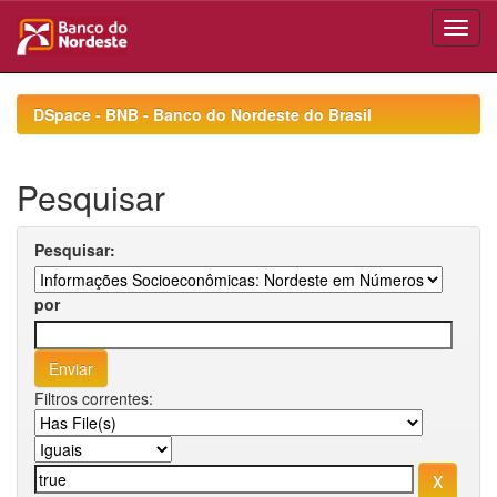
Skip
navigation
DSpace - BNB - Banco do Nordeste do Brasil
Pesquisar
Pesquisar:
por
Filtros correntes: