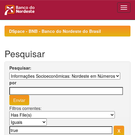
Skip
navigation
DSpace - BNB - Banco do Nordeste do Brasil
Pesquisar
Pesquisar:
por
Filtros correntes: