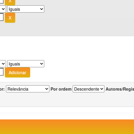
or:
Por ordem
Autores/Regi