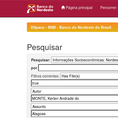
Página principal
Percorrer
Skip
navigation
DSpace - BNB - Banco do Nordeste do Brasil
Pesquisar
Pesquisar:
por
Filtros correntes: