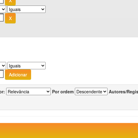
or:
Por ordem
Autores/Regi