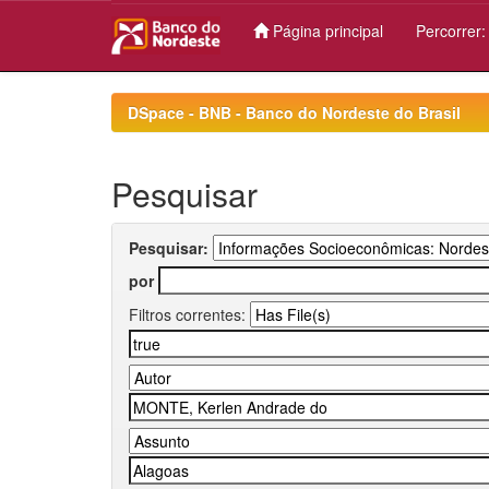
Página principal
Percorrer
Skip
navigation
DSpace - BNB - Banco do Nordeste do Brasil
Pesquisar
Pesquisar:
por
Filtros correntes: