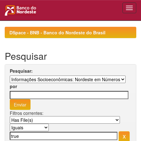
Skip
navigation
DSpace - BNB - Banco do Nordeste do Brasil
Pesquisar
Pesquisar:
por
Filtros correntes: