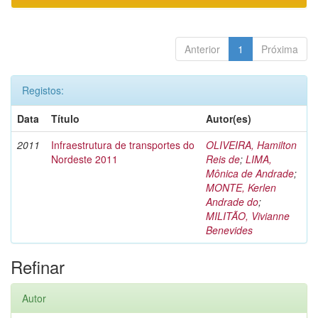
Anterior
1
Próxima
Registos:
Data
Título
Autor(es)
2011
Infraestrutura de transportes do
OLIVEIRA, Hamilton
Nordeste 2011
Reis de
;
LIMA,
Mônica de Andrade
;
MONTE, Kerlen
Andrade do
;
MILITÃO, Vivianne
Benevides
Refinar
Autor