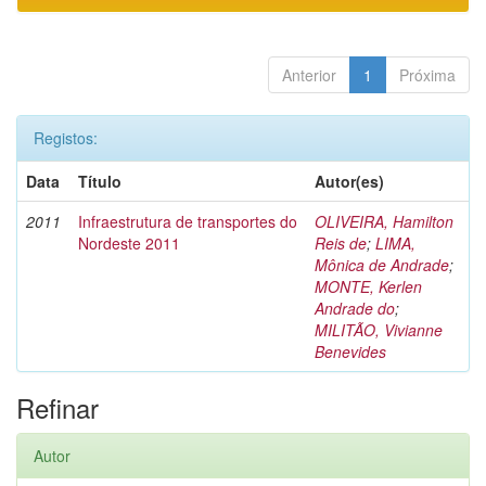
Anterior
1
Próxima
Registos:
Data
Título
Autor(es)
2011
Infraestrutura de transportes do
OLIVEIRA, Hamilton
Nordeste 2011
Reis de
;
LIMA,
Mônica de Andrade
;
MONTE, Kerlen
Andrade do
;
MILITÃO, Vivianne
Benevides
Refinar
Autor