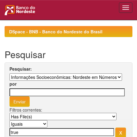
Skip
navigation
DSpace - BNB - Banco do Nordeste do Brasil
Pesquisar
Pesquisar:
por
Filtros correntes: