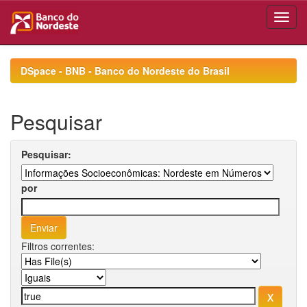
Skip
navigation
DSpace - BNB - Banco do Nordeste do Brasil
Pesquisar
Pesquisar:
por
Filtros correntes: