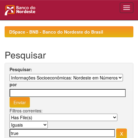
Skip
navigation
DSpace - BNB - Banco do Nordeste do Brasil
Pesquisar
Pesquisar:
por
Filtros correntes: