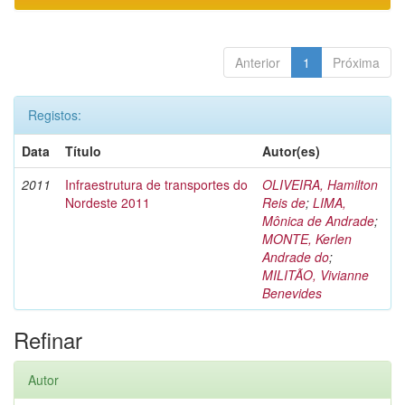
Anterior
1
Próxima
Registos:
Data
Título
Autor(es)
2011
Infraestrutura de transportes do
OLIVEIRA, Hamilton
Nordeste 2011
Reis de
;
LIMA,
Mônica de Andrade
;
MONTE, Kerlen
Andrade do
;
MILITÃO, Vivianne
Benevides
Refinar
Autor