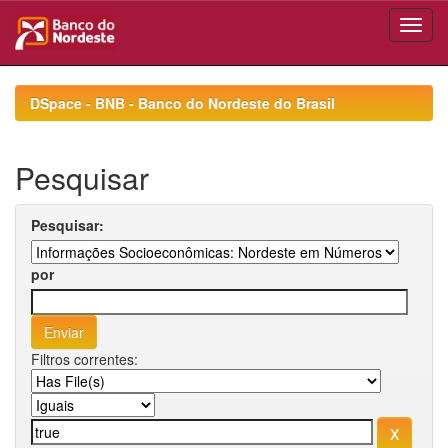
Skip
navigation
DSpace - BNB - Banco do Nordeste do Brasil
Pesquisar
Pesquisar:
por
Filtros correntes: