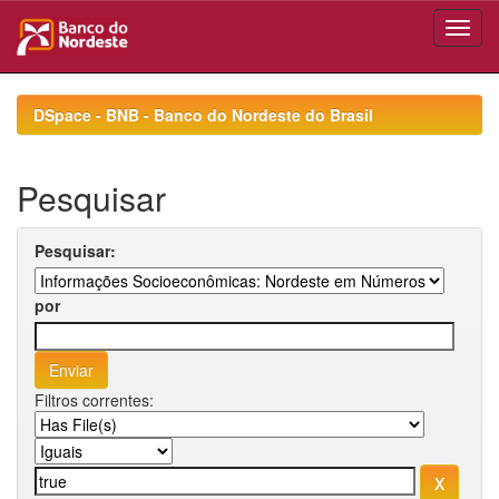
Skip
navigation
DSpace - BNB - Banco do Nordeste do Brasil
Pesquisar
Pesquisar:
por
Filtros correntes: