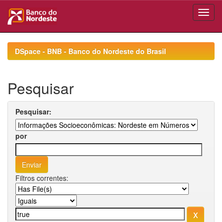
Skip
navigation
DSpace - BNB - Banco do Nordeste do Brasil
Pesquisar
Pesquisar:
por
Filtros correntes: