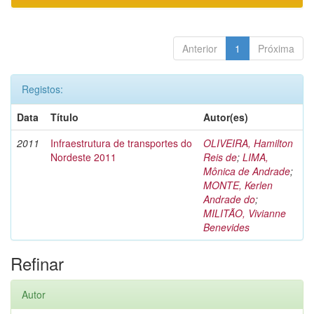
Anterior
1
Próxima
Registos:
Data
Título
Autor(es)
2011
Infraestrutura de transportes do
OLIVEIRA, Hamilton
Nordeste 2011
Reis de
;
LIMA,
Mônica de Andrade
;
MONTE, Kerlen
Andrade do
;
MILITÃO, Vivianne
Benevides
Refinar
Autor