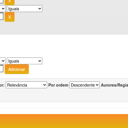
or:
Por ordem
Autores/Regi