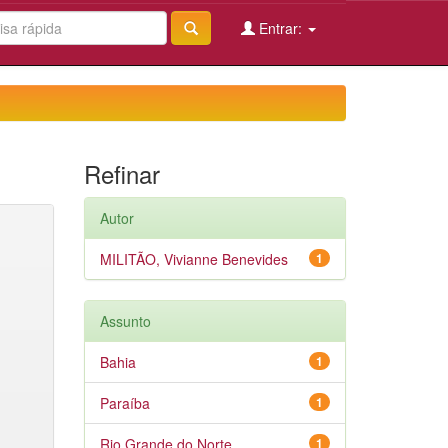
Entrar:
Refinar
Autor
MILITÃO, Vivianne Benevides
1
Assunto
Bahia
1
Paraíba
1
Rio Grande do Norte
1