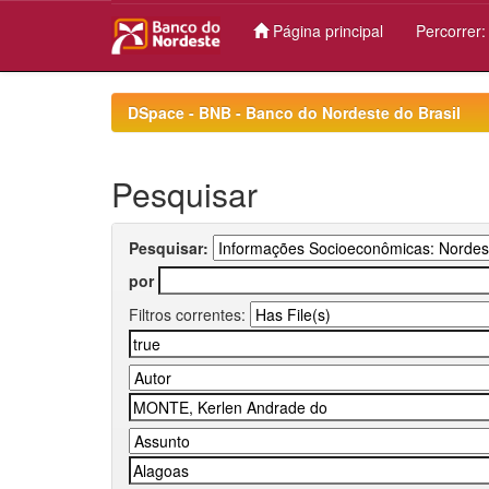
Página principal
Percorrer
Skip
navigation
DSpace - BNB - Banco do Nordeste do Brasil
Pesquisar
Pesquisar:
por
Filtros correntes: