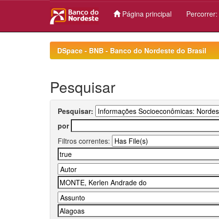
Página principal
Percorrer
Skip
navigation
DSpace - BNB - Banco do Nordeste do Brasil
Pesquisar
Pesquisar:
por
Filtros correntes: