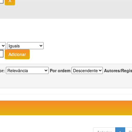
or:
Por ordem
Autores/Regi