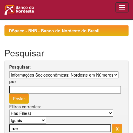
Skip
navigation
DSpace - BNB - Banco do Nordeste do Brasil
Pesquisar
Pesquisar:
por
Filtros correntes: