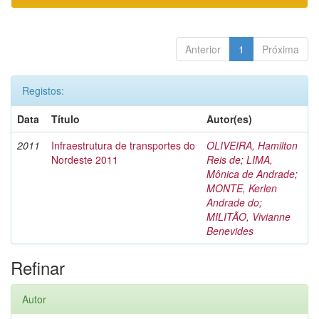
Anterior
1
Próxima
Registos:
Data
Título
Autor(es)
2011
Infraestrutura de transportes do
OLIVEIRA, Hamilton
Nordeste 2011
Reis de
;
LIMA,
Mônica de Andrade
;
MONTE, Kerlen
Andrade do
;
MILITÃO, Vivianne
Benevides
Refinar
Autor